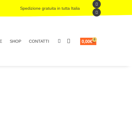
Spedizione gratuita in tutta Italia
0
0,00
€
E
SHOP
CONTATTI