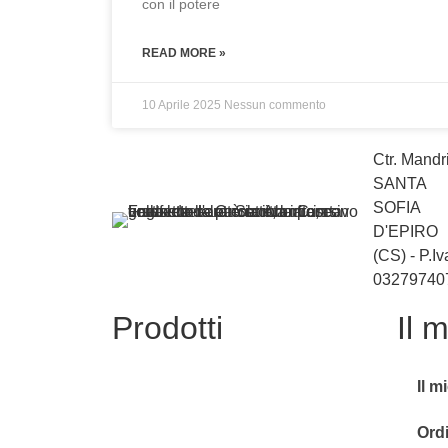
con il potere
READ MORE »
10 Aprile 2025
Nessun commento
Ctr. Mandri
SANTA
SOFIA
D'EPIRO
(CS) - P.Iv
03279740
Prodotti
Il 
Il m
Ordi