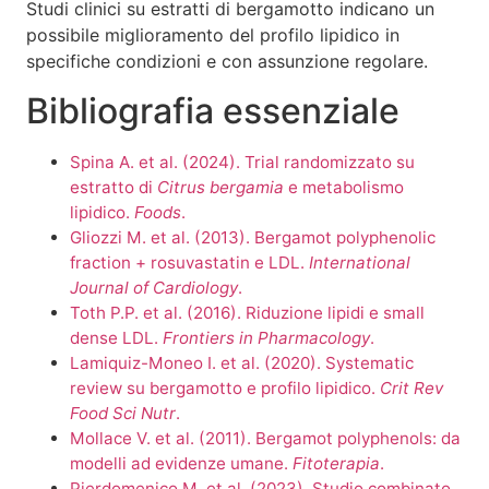
Studi clinici su estratti di bergamotto indicano un
possibile miglioramento del profilo lipidico in
specifiche condizioni e con assunzione regolare.
Bibliografia essenziale
Spina A. et al. (2024). Trial randomizzato su
estratto di
Citrus bergamia
e metabolismo
lipidico.
Foods
.
Gliozzi M. et al. (2013). Bergamot polyphenolic
fraction + rosuvastatin e LDL.
International
Journal of Cardiology
.
Toth P.P. et al. (2016). Riduzione lipidi e small
dense LDL.
Frontiers in Pharmacology
.
Lamiquiz-Moneo I. et al. (2020). Systematic
review su bergamotto e profilo lipidico.
Crit Rev
Food Sci Nutr
.
Mollace V. et al. (2011). Bergamot polyphenols: da
modelli ad evidenze umane.
Fitoterapia
.
Pierdomenico M. et al. (2023). Studio combinato