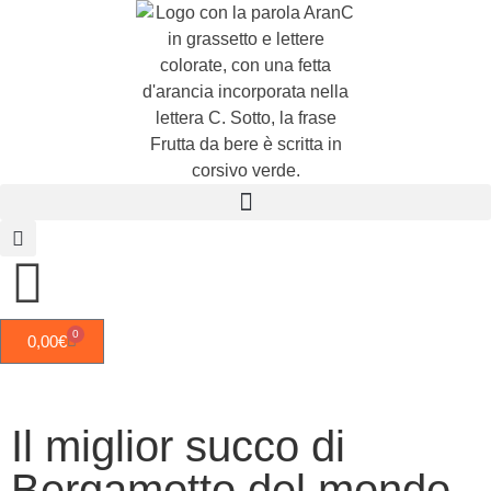
0
0,00
€
Il miglior succo di
Bergamotto del mondo