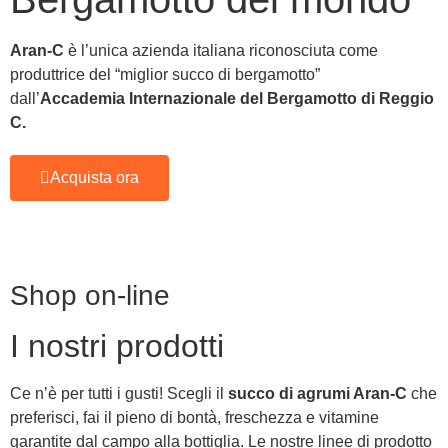
Aran-C
è l’unica azienda italiana riconosciuta come
produttrice del “miglior succo di bergamotto”
dall’
Accademia Internazionale del Bergamotto di Reggio
C.
Acquista ora
Spremute al Bergamotto
Shop on-line
Nettari di
frutta
Aromi e sapori della Calabria da portare sempre con te!
I nostri prodotti
Ideali per dare la giusta carica ed energia alle tue giornate!
Acquista ora
Ce n’è per tutti i gusti! Scegli il
succo di agrumi Aran-C
che
preferisci, fai il pieno di bontà, freschezza e vitamine
Acquista ora
garantite dal campo alla bottiglia. Le nostre linee di prodotto